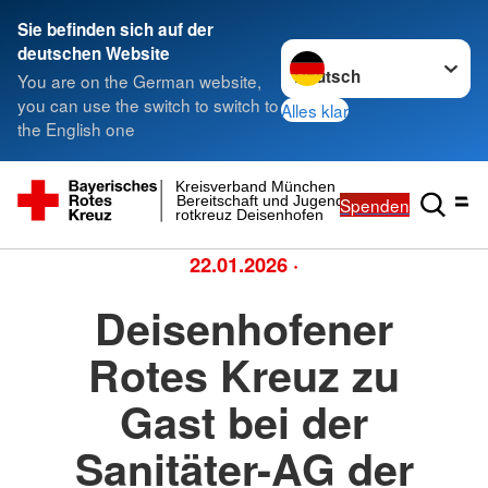
Sie befinden sich auf der
Sprache wechseln zu
deutschen Website
You are on the German website,
you can use the switch to switch to
Alles klar
the English one
Kreisverband München
Spenden
Bereitschaft und Jugend-
rotkreuz Deisenhofen
22.01.2026
·
Deisenhofener
Rotes Kreuz zu
Gast bei der
Sanitäter-AG der