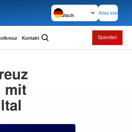
Sprache wechseln zu
Alles klar
Spenden
otkreuz
Kontakt
reuz
 mit
tal